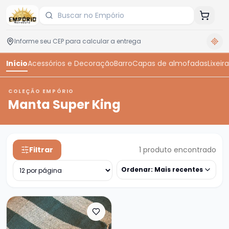
Início
Acessórios e Decoração
Barro
Capas de almofadas
Lixeira
COLEÇÃO EMPÓRIO
Manta Super King
Filtrar
1
produto encontrado
Ordenar:
Mais recentes