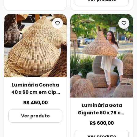
Luminária Concha
40 x 60 cm em Cipó
Raspado
R$ 450,00
Luminária Gota
Gigante 60 x 75 cm
Ver produto
em Cipó Raspado
R$ 600,00
Ver produto