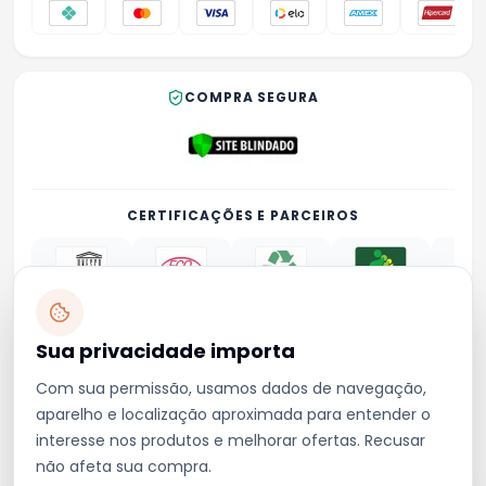
COMPRA SEGURA
CERTIFICAÇÕES E PARCEIROS
Sua privacidade importa
Privacidade
Termos
Trocas e devoluções
Contato
Com sua permissão, usamos dados de navegação,
emporionordeste4@gmail.com
aparelho e localização aproximada para entender o
(73) 99849-0008
interesse nos produtos e melhorar ofertas. Recusar
não afeta sua compra.
2026 - Emporio Nordeste LTDA. © Todos os Direitos Reservados. CNPJ