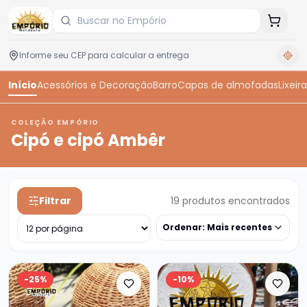
Início
Acessórios e Decoração
Barro
Capas de almofadas
Lixeira
COLEÇÃO EMPÓRIO
Cipó e cipó Ambêr
Filtrar
19
produtos encontrados
Ordenar:
Mais recentes
-
25
%
-
10
%