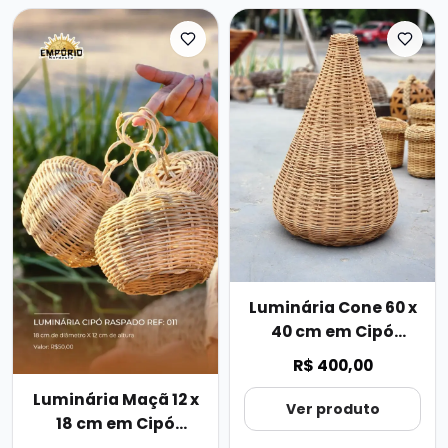
Luminária Cone 60 x
40 cm em Cipó
Raspado
R$ 400,00
Luminária Maçã 12 x
Ver produto
18 cm em Cipó
Raspado