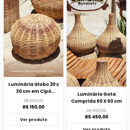
Luminária Globo 20 x
30 cm em Cipó
Luminária Gota
Raspado
R$ 200,00
Comprida 60 X 50 cm
R$ 150,00
R$ 500,00
R$ 450,00
Ver produto
Ver produto