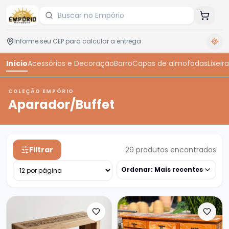
Início
Acessórios e Decoração
Barro
Capas de almofadas
Lixeira
COLEÇÃO EMPÓRIO
Aparador/Buffet
Filtrar
29
produtos encontrados
Ordenar:
Mais recentes