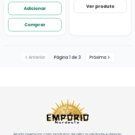
Ver produto
Adicionar
Comprar
Anterior
Página
1
de
3
Próxima
Moda premium com produtos de alta qualidade e design