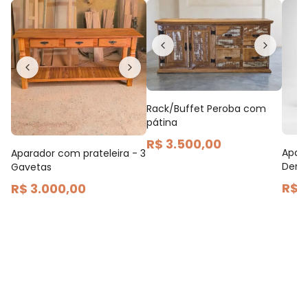
Rack/Buffet Peroba com
pátina
R$ 3.500,00
Apara
Aparador com prateleira - 3
Demo
Gavetas
R$ 
R$ 3.000,00