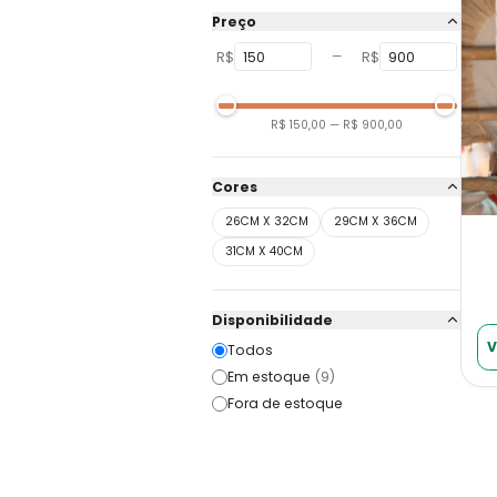
Preço
R$
R$
—
R$ 150,00
—
R$ 900,00
Cores
26CM X 32CM
29CM X 36CM
31CM X 40CM
Disponibilidade
V
Todos
Em estoque
(
9
)
Fora de estoque