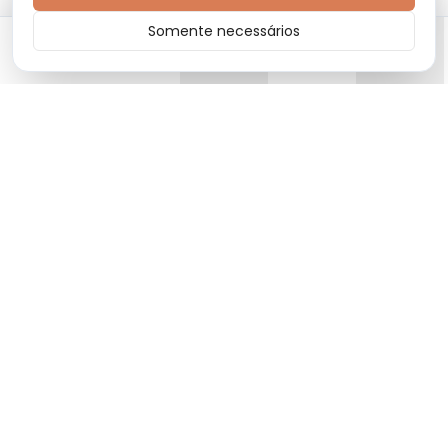
Somente necessários
Início
Categorias
Carrinho
Favoritos
Menu
Moda premium com produtos de alta qualidade e design
exclusivo.