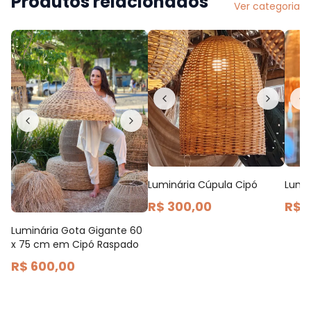
Produtos relacionados
Ver categoria
Luminária Cúpula Cipó
Lumin
R$ 300,00
R$ 
Luminária Gota Gigante 60
x 75 cm em Cipó Raspado
R$ 600,00