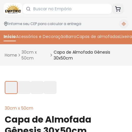
Início
Acessórios e Decoração
Barro
Capas de almofadas
Lixeira
30cm x
Capa de Almofada Gênesis
Home
50cm
30x50cm
Toque para ampliar
30cm x 50cm
Capa de Almofada
Gênesis 30x50cm