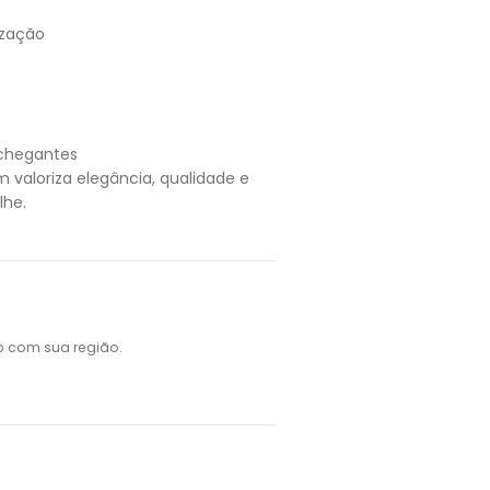
ização
chegantes
valoriza elegância, qualidade e
lhe.
o com sua região.