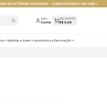
SSIMA QUALIDADE. • O MELHOR PARA O SEU LAR! •
Login
Seu carrinho
Conta
R$ 0,00
das
Mantas e Xales
Acessórios e Decoração