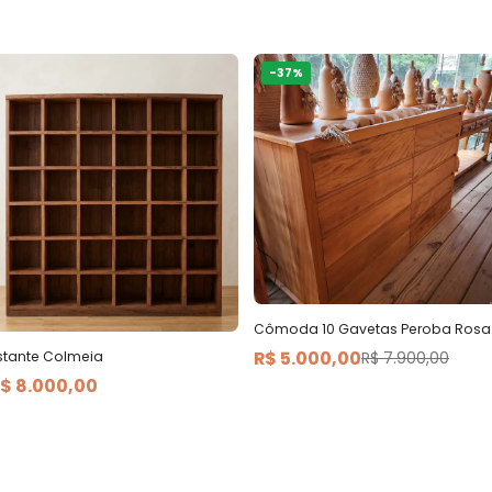
-
37
%
Cômoda 10 Gavetas Peroba Rosa
R$ 5.000,00
stante Colmeia
R$ 7.900,00
$ 8.000,00