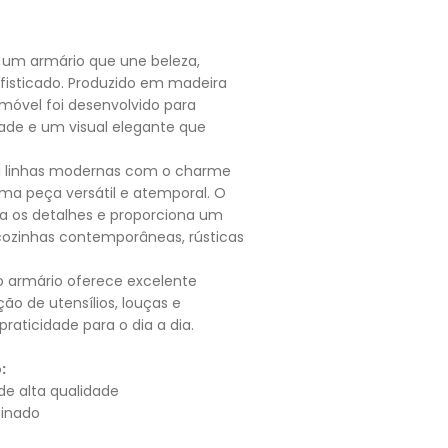
um armário que une beleza,
fisticado. Produzido em madeira
 móvel foi desenvolvido para
idade e um visual elegante que
a linhas modernas com o charme
uma peça versátil e atemporal. O
 os detalhes e proporciona um
 cozinhas contemporâneas, rústicas
o armário oferece excelente
ão de utensílios, louças e
aticidade para o dia a dia.
:
e alta qualidade
finado