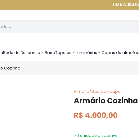
UMA CURADORIA DE ALTÍ
ra
Rede de Descanso
Barro
Tapetes
Luminárias
Capas de almofa
io Cozinha
Armário/Guarda-roupa
Armário Cozinha
R$ 4.000,00
✓
1
unidade disponível