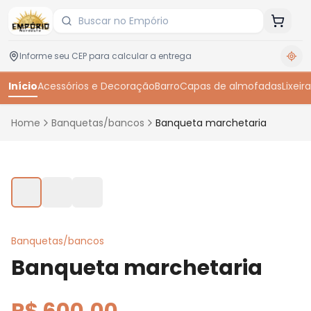
Início
Acessórios e Decoração
Barro
Capas de almofadas
Lixeira
Home
Banquetas/bancos
Banqueta marchetaria
Toque para ampliar
Banquetas/bancos
Banqueta marchetaria
R$ 600,00