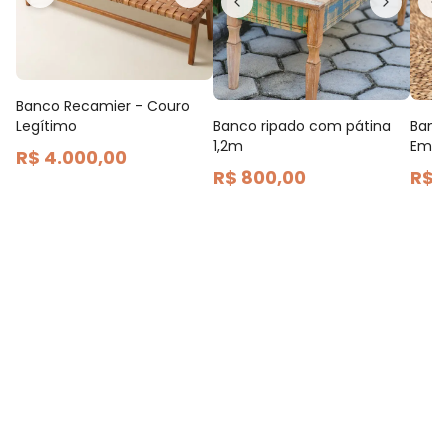
Banco Recamier - Couro
Banco ripado com pátina
Banq
Legítimo
1,2m
Empor
R$ 4.000,00
R$ 800,00
R$ 