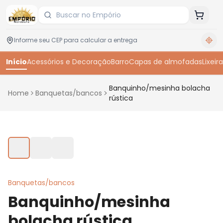
Início
Acessórios e Decoração
Barro
Capas de almofadas
Lixeira
Banquinho/mesinha bolacha
Home
Banquetas/bancos
rústica
Toque para ampliar
Banquetas/bancos
Banquinho/mesinha
bolacha rústica