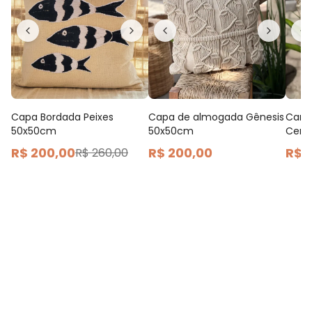
Capa Bordada Peixes
Capa de almogada Gênesis
Cama
50x50cm
50x50cm
Cerc
R$ 200,00
R$ 200,00
R$ 
R$ 260,00