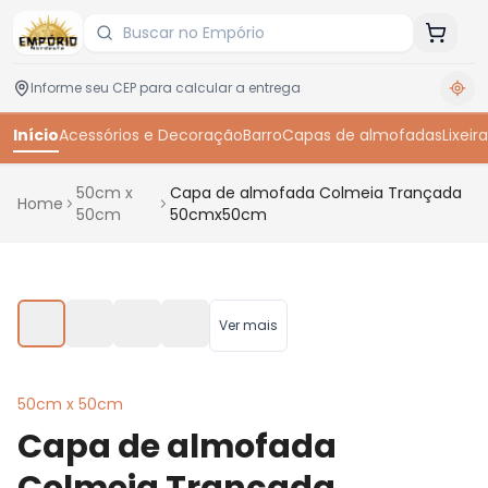
Início
Acessórios e Decoração
Barro
Capas de almofadas
Lixeira
50cm x
Capa de almofada Colmeia Trançada
Home
50cm
50cmx50cm
Toque para ampliar
Ver mais
50cm x 50cm
Capa de almofada
Colmeia Trançada