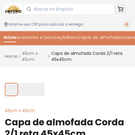
Início
Acessórios e Decoração
Barro
Capas de almofadas
Lixeira
45cm x
Capa de almofada Corda 2/1 reta
Home
45cm
45x45cm
Toque para ampliar
45cm x 45cm
Capa de almofada Corda
2/1 reta 45x45cm