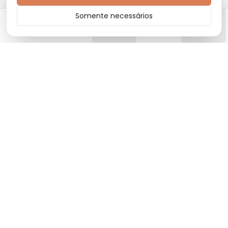
Somente necessários
Início
Categorias
Carrinho
Favoritos
Menu
Moda premium com produtos de alta qualidade e design
exclusivo.