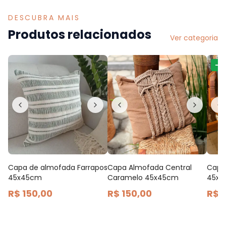
DESCUBRA MAIS
Produtos relacionados
Ver categoria
-
3
Capa de almofada Farrapos
Capa Almofada Central
Capa
45x45cm
Caramelo 45x45cm
45x
R$ 150,00
R$ 150,00
R$ 