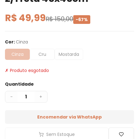
R$ 49,99
R$ 150,00
-
67
%
Cor
:
Cinza
Cinza
Cru
Mostarda
✗ Produto esgotado
Quantidade
1
-
+
Encomendar via WhatsApp
Sem Estoque