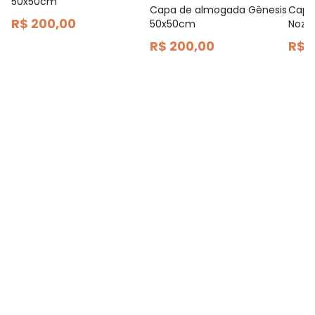
50x50cm
Capa de almogada Gênesis
Capa
R$ 200,00
50x50cm
Nozi
R$ 200,00
R$ 