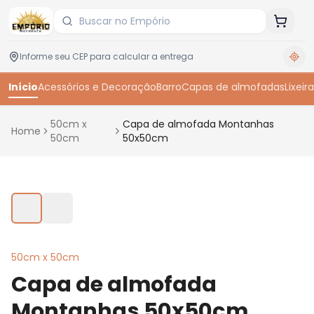
Início
Acessórios e Decoração
Barro
Capas de almofadas
Lixeira
50cm x
Capa de almofada Montanhas
Home
50cm
50x50cm
Toque para ampliar
50cm x 50cm
Capa de almofada
Montanhas 50x50cm