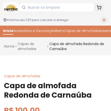
Início
Acessórios e Decoração
Barro
Capas de almofadas
Lixeira
Capas de
Capa de almofada Redonda de
Home
almofadas
Carnaúba
Toque para ampliar
Capas de almofadas
Capa de almofada
Redonda de Carnaúba
R$ 100,00