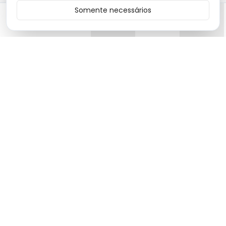
Somente necessários
Início
Categorias
Carrinho
Favoritos
Menu
Moda premium com produtos de alta qualidade e design
exclusivo.