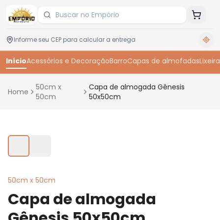
Início
Acessórios e Decoração
Barro
Capas de almofadas
Lixeira
50cm x
Capa de almogada Gênesis
Home
50cm
50x50cm
Toque para ampliar
50cm x 50cm
Capa de almogada
Gênesis 50x50cm