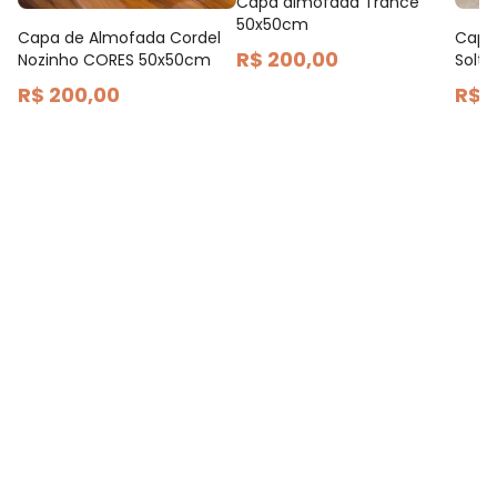
Capa almofada Trancê
50x50cm
Capa de Almofada Cordel
Capa
R$ 200,00
Nozinho CORES 50x50cm
Solt
R$ 200,00
R$ 