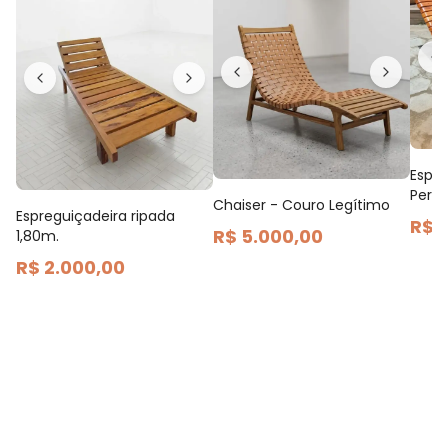
Espre
Pero
Chaiser - Couro Legítimo
Espreguiçadeira ripada
R$ 
R$ 5.000,00
1,80m.
R$ 2.000,00