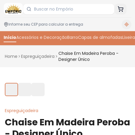
Início
Acessórios e Decoração
Barro
Capas de almofadas
Lixeira
Chaise Em Madeira Peroba -
Home
Espreguiçadeira
Designer Único
Toque para ampliar
Espreguiçadeira
Chaise Em Madeira Peroba
- Designer Único