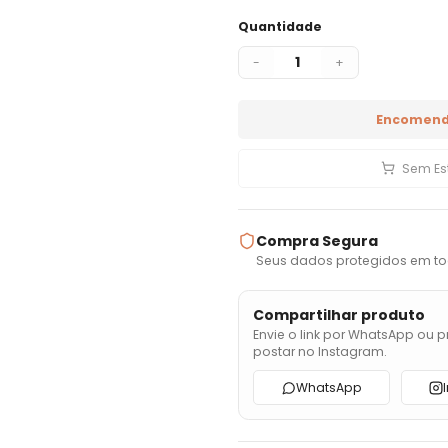
Quantidade
1
-
+
Encomend
Sem Es
Compra Segura
Seus dados protegidos em to
Compartilhar produto
Envie o link por WhatsApp ou p
postar no Instagram.
WhatsApp