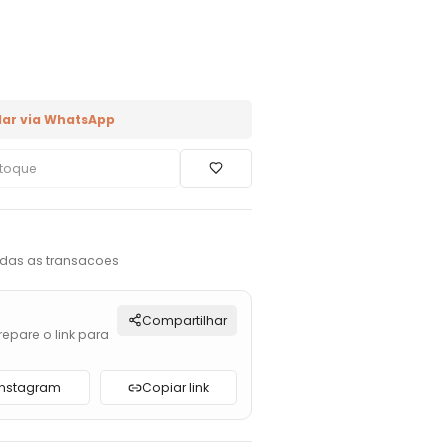
ar via WhatsApp
toque
das as transacoes
Compartilhar
repare o link para
Instagram
Copiar link