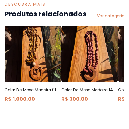
DESCUBRA MAIS
Produtos relacionados
Ver categoria
Colar De Mesa Madeira 01
Colar De Mesa Madeira 14
Cola
R$ 1.000,00
R$ 300,00
R$ 