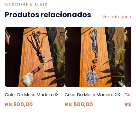
DESCUBRA MAIS
Produtos relacionados
Ver categoria
Colar De Mesa Madeira 13
Colar De Mesa Madeira 03
Cola
R$ 600,00
R$ 500,00
R$ 