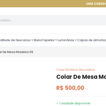
UMA CURADORIA DE ALT
ra
Rede de Descanso
Barro
Tapetes
Luminárias
Capas de almofa
ar De Mesa Madeira 09
Colar De Mesa Decorativo
Colar De Mesa Ma
R$ 500,00
✓
1
unidade disponível