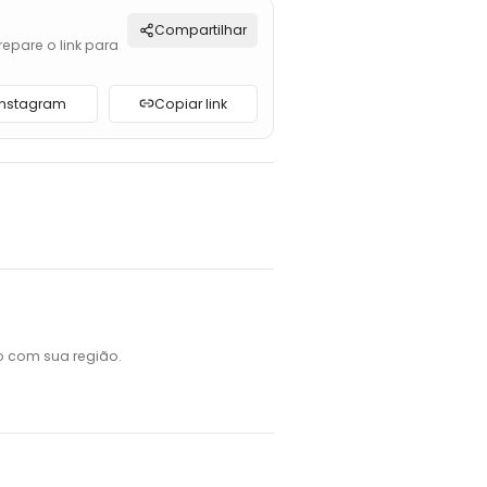
Compartilhar
repare o link para
Instagram
Copiar link
o com sua região.