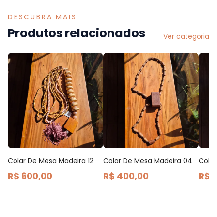
DESCUBRA MAIS
Produtos relacionados
Ver categoria
Colar De Mesa Madeira 12
Colar De Mesa Madeira 04
Cola
R$ 600,00
R$ 400,00
R$ 