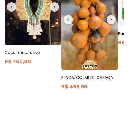
Par d
R$ 
Cocar decorativo
R$ 750,00
PENCA/COLAR DE CABAÇA
R$ 499,90