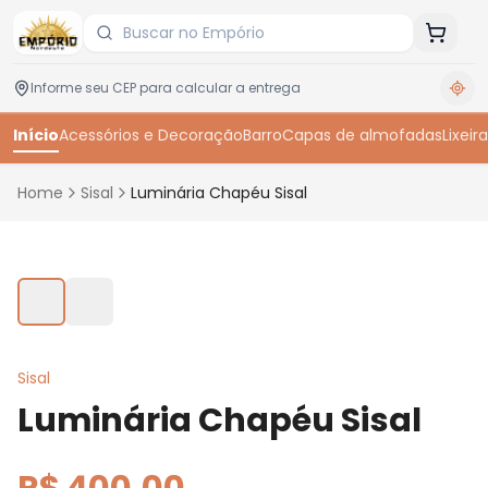
Início
Acessórios e Decoração
Barro
Capas de almofadas
Lixeira
Home
Sisal
Luminária Chapéu Sisal
Toque para ampliar
Sisal
Luminária Chapéu Sisal
R$ 400,00