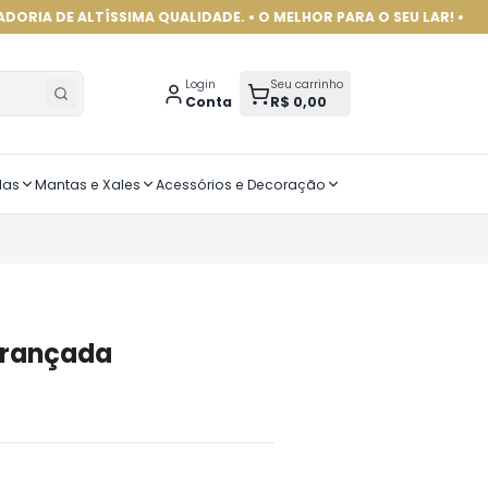
LTÍSSIMA QUALIDADE. • O MELHOR PARA O SEU LAR! •
Login
Seu carrinho
Conta
R$ 0,00
das
Mantas e Xales
Acessórios e Decoração
Trançada