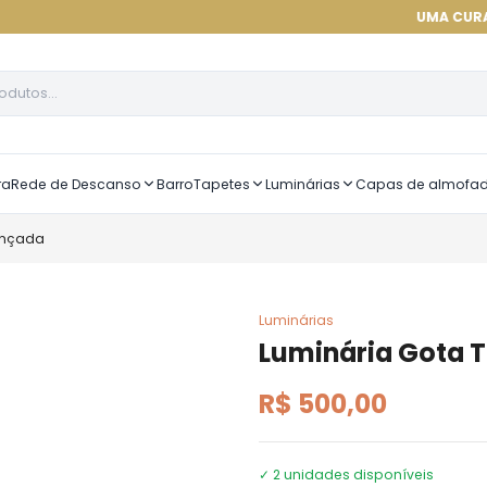
UMA CURADORIA DE A
ra
Rede de Descanso
Barro
Tapetes
Luminárias
Capas de almofa
ançada
Luminárias
Luminária Gota 
R$ 500,00
✓
2
unidades disponíveis