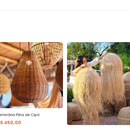
uminária Pêra de Cipó
$ 450,00