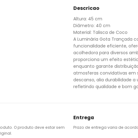
Descricao
Altura: 45 cm
Diâmetro: 40 cm
Material: Talisca de Coco
A Luminária Gota Trançada c
funcionalidade eficiente, of
acolhedora para diversos amb
proporciona um efeito estéti
enquanto garante distribuição 
atmosferas convidativas em s
descanso, alia durabilidade 
refletindo qualidade e bom g
Entrega
roduto. O produto deve estar sem
Prazo de entrega varia de acord
ginal.