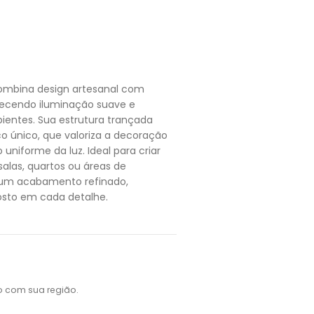
ombina design artesanal com
erecendo iluminação suave e
ientes. Sua estrutura trançada
co único, que valoriza a decoração
uniforme da luz. Ideal para criar
alas, quartos ou áreas de
a um acabamento refinado,
osto em cada detalhe.
o com sua região.