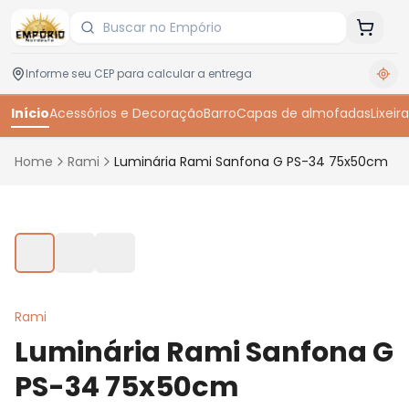
Início
Acessórios e Decoração
Barro
Capas de almofadas
Lixeira
Home
Rami
Luminária Rami Sanfona G PS-34 75x50cm
Toque para ampliar
Rami
Luminária Rami Sanfona G
PS-34 75x50cm