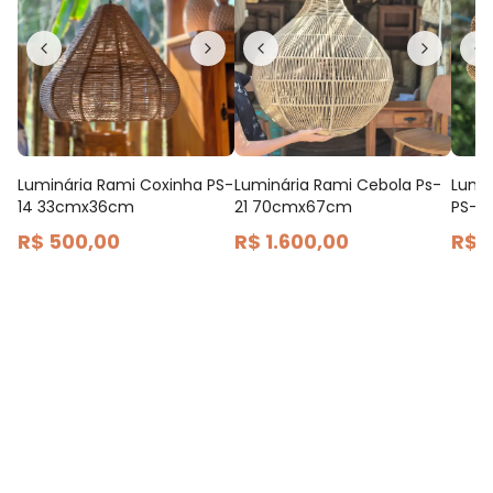
Luminária Rami Coxinha PS-
Luminária Rami Cebola Ps-
Lumi
14 33cmx36cm
21 70cmx67cm
PS-3
R$ 500,00
R$ 1.600,00
R$ 