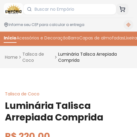
Início
Acessórios e Decoração
Barro
Capas de almofadas
Lixeira
Talisca de
Luminária Talisca Arrepiada
Home
Coco
Comprida
Toque para ampliar
Talisca de Coco
Luminária Talisca
Arrepiada Comprida
R$ 220,00