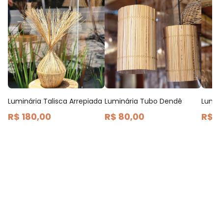
Luminária Talisca Arrepiada
Luminária Tubo Dendê
Lumin
R$ 180,00
R$ 80,00
R$ 