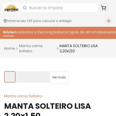
Início
Acessórios e Decoração
Barro
Capas de almofadas
Lixeira
Manta cama
MANTA SOLTEIRO LISA
Home
Solteiro
2,20x1,50
Toque para ampliar
Ver mais
Manta cama Solteiro
MANTA SOLTEIRO LISA
2,20x1,50