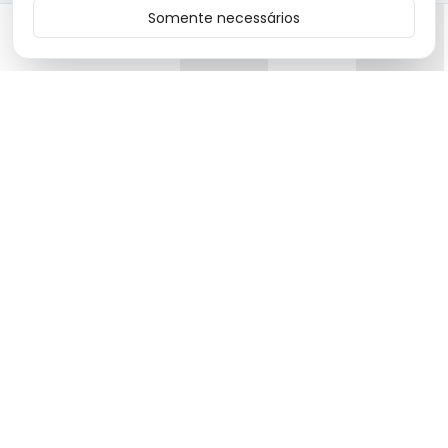
Somente necessários
Início
Categorias
Carrinho
Favoritos
Menu
Moda premium com produtos de alta qualidade e design
exclusivo.