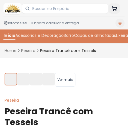
Início
Acessórios e Decoração
Barro
Capas de almofadas
Lixeira
Home
Peseira
Peseira Trancê com Tessels
Toque para ampliar
Ver mais
Peseira
Peseira Trancê com
Tessels