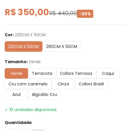
R$ 350,00
R$ 440,00
-
20
%
Cor
:
220CM X 50CM
220CM X 50CM
260CM X 50CM
Tamanho
:
Verde
Verde
Terracota
Collors Terrosos
Caqui
Cru com caramelo
Cinza
Collors Brasil
Azul
Algodão Cru
✓
10
unidades disponíveis
Quantidade