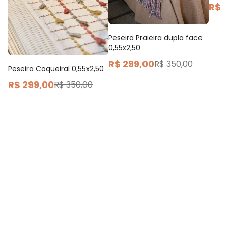
R$ 
Peseira Praieira dupla face
0,55x2,50
R$ 299,00
R$ 350,00
Peseira Coqueiral 0,55x2,50
R$ 299,00
R$ 350,00