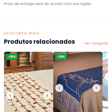
Prazo de entrega varia de acordo com sua região.
DESCUBRA MAIS
Produtos relacionados
Ver categoria
-
15
%
-
15
%
Pesei