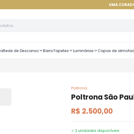
UMA CURADORIA DE ALT
ra
Rede de Descanso
Barro
Tapetes
Luminárias
Capas de almofa
Poltrona
Poltrona São Pau
R$ 2.500,00
✓
2
unidades disponíveis