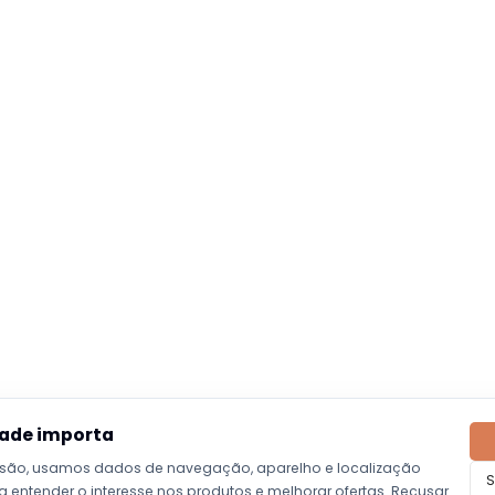
dade importa
são, usamos dados de navegação, aparelho e localização
S
entender o interesse nos produtos e melhorar ofertas. Recusar