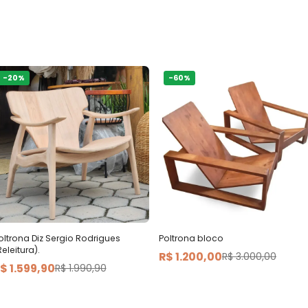
-
20
%
-
60
%
oltrona Diz Sergio Rodrigues
Poltrona bloco
Releitura).
R$ 1.200,00
R$ 3.000,00
$ 1.599,90
R$ 1.990,90