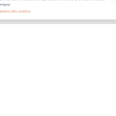
ompra.
dados são usados
ÁREA DO
CENTRAL DE
Certi
CLIENTE
ATENDIMENTO