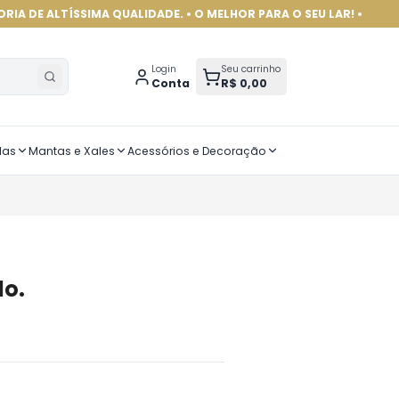
ÍSSIMA QUALIDADE. • O MELHOR PARA O SEU LAR! •
Login
Seu carrinho
Conta
R$ 0,00
das
Mantas e Xales
Acessórios e Decoração
lo.