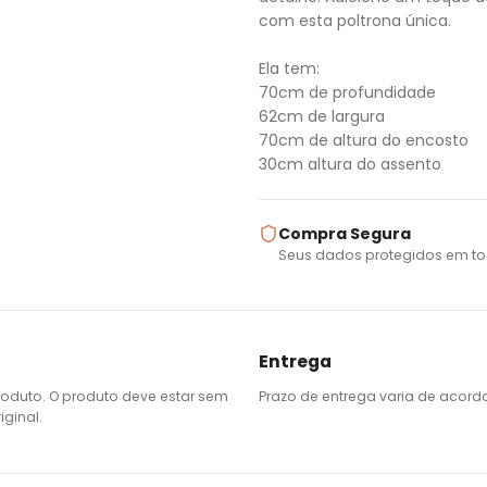
com esta poltrona única.
Ela tem:
70cm de profundidade
62cm de largura
70cm de altura do encosto
30cm altura do assento
Compra Segura
Seus dados protegidos em to
Entrega
roduto. O produto deve estar sem
Prazo de entrega varia de acord
ginal.