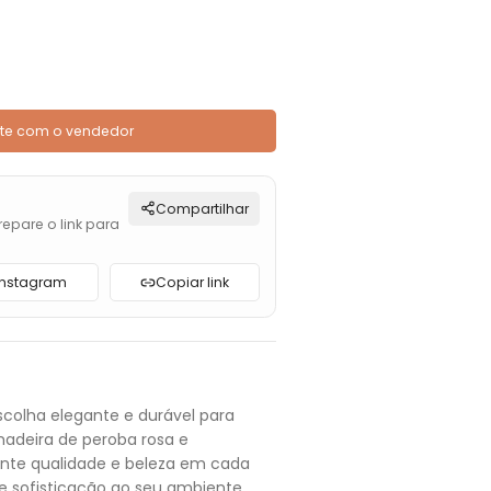
te com o vendedor
Compartilhar
repare o link para
Instagram
Copiar link
scolha elegante e durável para
adeira de peroba rosa e
nte qualidade e beleza em cada
e sofisticação ao seu ambiente