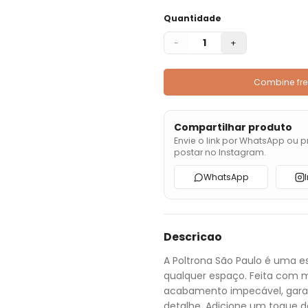
Quantidade
1
-
+
Combine fre
Compartilhar produto
Envie o link por WhatsApp ou p
postar no Instagram.
WhatsApp
Descricao
A Poltrona São Paulo é uma e
qualquer espaço. Feita com m
acabamento impecável, gara
detalhe. Adicione um toque d