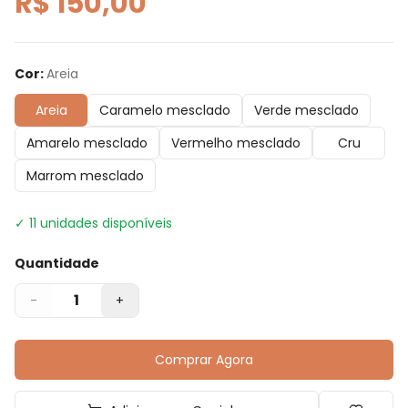
R$ 150,00
Cor
:
Areia
Areia
Caramelo mesclado
Verde mesclado
Amarelo mesclado
Vermelho mesclado
Cru
Marrom mesclado
✓
11
unidades disponíveis
Quantidade
1
-
+
Comprar Agora