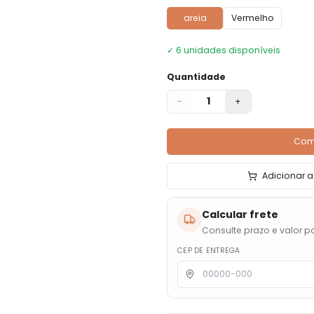
areia
Vermelho
✓
6
unidades disponíveis
Quantidade
1
-
+
Com
Adicionar a
Calcular frete
Consulte prazo e valor pa
CEP DE ENTREGA