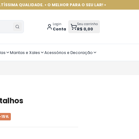
LIDADE. • O MELHOR PARA O SEU LAR! •
Login
Seu carrinho
Conta
R$ 0,00
das
Mantas e Xales
Acessórios e Decoração
talhos
-
15
%