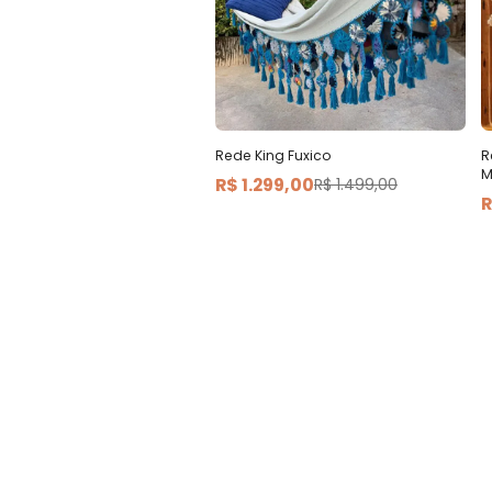
Rede King Fuxico
R
M
R$ 1.299,00
R$ 1.499,00
R