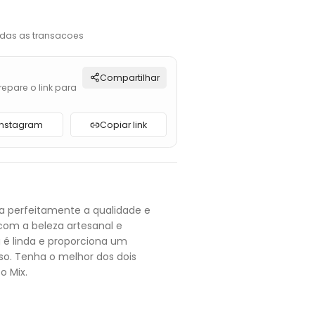
das as transacoes
Compartilhar
repare o link para
Instagram
Copiar link
a perfeitamente a qualidade e
 com a beleza artesanal e
 é linda e proporciona um
so. Tenha o melhor dos dois
 Mix.