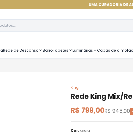
UMA CURADORIA DE ALTÍSSIMA QUA
ra
Rede de Descanso
Barro
Tapetes
Luminárias
Capas de almofa
King
Rede King Mix/Re
R$ 799,00
R$ 945,00
Cor
:
areia