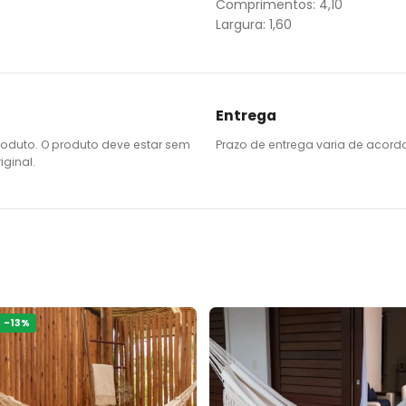
Comprimentos: 4,10
Largura: 1,60
Entrega
roduto. O produto deve estar sem
Prazo de entrega varia de acord
ginal.
-
13
%