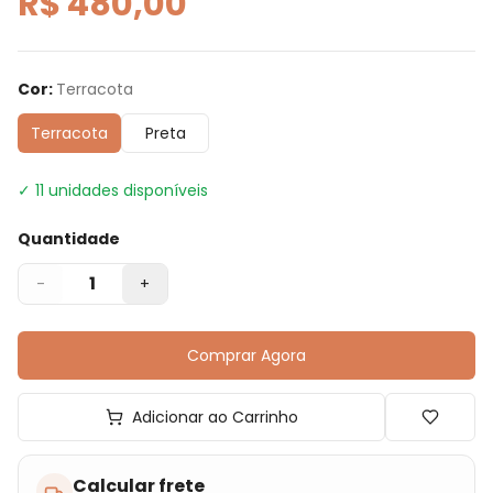
R$ 480,00
Cor
:
Terracota
Terracota
Preta
✓
11
unidades disponíveis
Quantidade
1
-
+
Comprar Agora
Adicionar ao Carrinho
Calcular frete