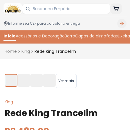
Início
Acessórios e Decoração
Barro
Capas de almofadas
Lixeira
Home
King
Rede King Trancelim
Toque para ampliar
Ver mais
King
Rede King Trancelim