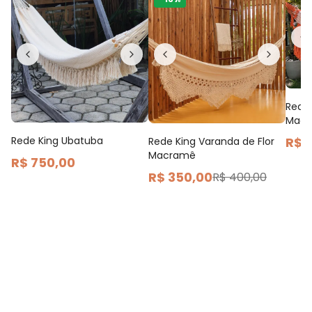
Rede 
Mac
R$ 
Rede King Ubatuba
Rede King Varanda de Flor
Macramê
R$ 750,00
R$ 350,00
R$ 400,00