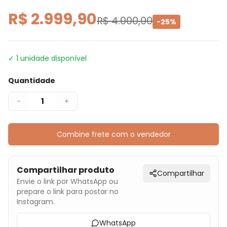
R$ 2.999,90
R$ 4.000,00
-
25
%
✓
1
unidade disponível
Quantidade
1
-
+
Combine frete com o vendedor
Compartilhar produto
Compartilhar
Envie o link por WhatsApp ou
prepare o link para postar no
Instagram.
WhatsApp