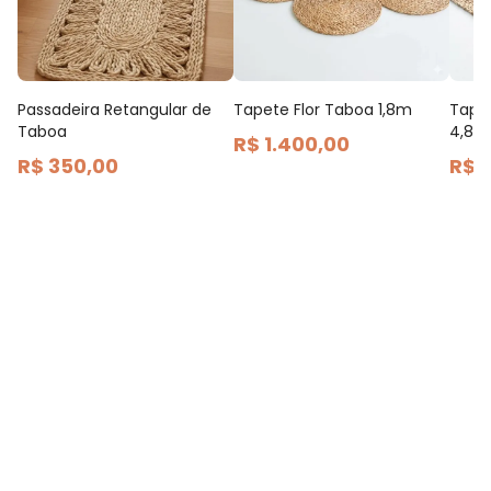
Passadeira Retangular de
Tapete Flor Taboa 1,8m
Tape
Taboa
4,85m
R$ 1.400,00
R$ 350,00
R$ 