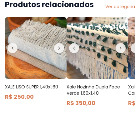
Produtos relacionados
Ver categoria
XALE LISO SUPER 1,40x1,60
Xale Nozinho Dupla Face
Xale 
Verde 1,60x1,40
Caram
R$ 250,00
R$ 350,00
R$ 