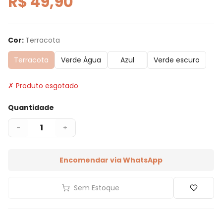
R$ 49,90
Cor
:
Terracota
Terracota
Verde Água
Azul
Verde escuro
✗ Produto esgotado
Quantidade
1
-
+
Encomendar via WhatsApp
Sem Estoque