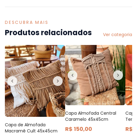
DESCUBRA MAIS
Produtos relacionados
Ver categoria
Capa Almofada Central
Capa
Caramelo 45x45cm
Terr
Capa de Almofada
R$ 150,00
R$ 
Macramê Cult 45x45cm