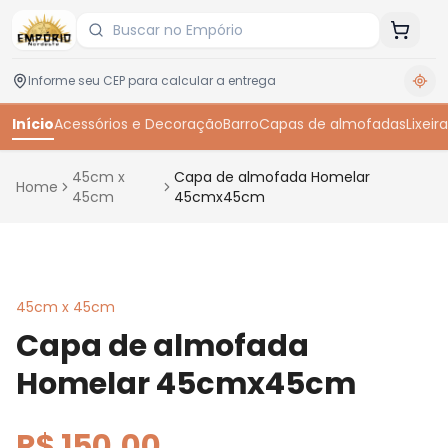
Início
Acessórios e Decoração
Barro
Capas de almofadas
Lixeira
45cm x
Capa de almofada Homelar
Home
45cm
45cmx45cm
Toque para ampliar
45cm x 45cm
Capa de almofada
Homelar 45cmx45cm
R$ 150,00