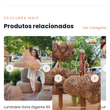
DESCUBRA MAIS
Produtos relacionados
Ver categoria
Luminária Gota Gigante 60
Lumi