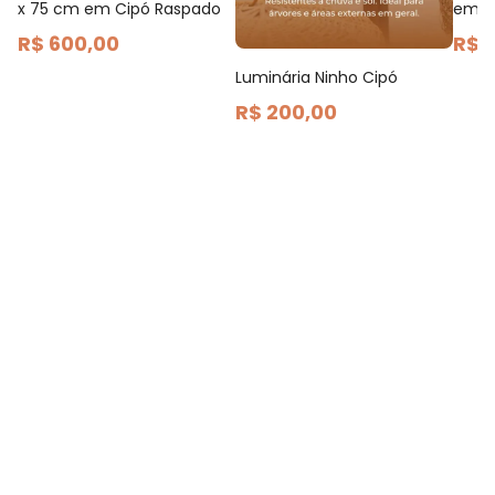
x 75 cm em Cipó Raspado
em C
R$ 600,00
R$ 
Luminária Ninho Cipó
R$ 200,00