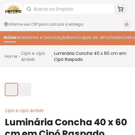
Início
Acessórios e Decoração
Barro
Capas de almofadas
Lixeira
Cipó e cipó
Luminária Concha 40 x 60 cm em
Home
Ambêr
Cipó Raspado
Toque para ampliar
Cipó e cipó Ambêr
Luminária Concha 40 x 60
cm em Cipó Raspado