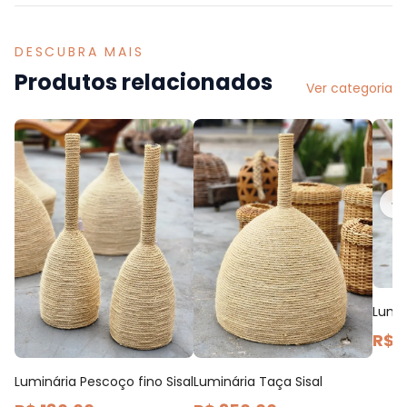
DESCUBRA MAIS
Produtos relacionados
Ver categoria
Lumin
R$ 
Luminária Pescoço fino Sisal
Luminária Taça Sisal