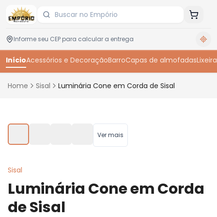
Início
Acessórios e Decoração
Barro
Capas de almofadas
Lixeira
Home
Sisal
Luminária Cone em Corda de Sisal
Toque para ampliar
Ver mais
Sisal
Luminária Cone em Corda
de Sisal