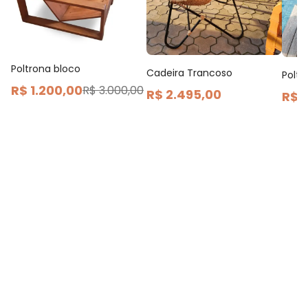
Poltrona bloco
Cadeira Trancoso
Poltr
R$ 1.200,00
R$ 3.000,00
R$ 2.495,00
R$ 