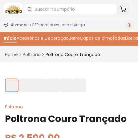
Início
Acessórios e Decoração
Barro
Capas de almofadas
Lixeira
Home
Poltrona
Poltrona Couro Trançado
Toque para ampliar
Poltrona
Poltrona Couro Trançado
R$ 2.500,00